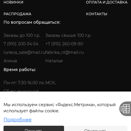
НОВИНКИ
ОПЛАТА И ДОСТАВКА
РАСПРОДАЖА
КОНТАКТЫ
По вопросам обращаться:
Заказы до 100 т.р.
Заказы свыше 100 т.р.
7 (910) 200-34-54
+7 (910) 260-09-90
luneva_sale@mail.ru
fabrika_nl@mail.ru
Алина
Наталья
Время работы:
Пн-пт: 7:30-16:00 по МСК,
Сб-вс: выходной
Мы используем сервис «Яндекс.Метрика», который
использует файлы cookie.
Фабрика детской одежды © 2026.
Подробнее
Все права защищены. ИП Лунёва Наталья Гермагеновна.