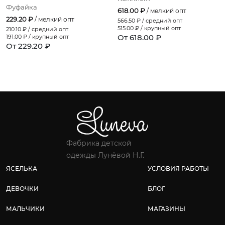
Фуфайка
618.00 ₽
/ мелкий опт
229.20 ₽
/ мелкий опт
566.50
₽ / средний опт
515.00
₽ / крупный опт
210.10
₽ / средний опт
От 618.00 ₽
191.00
₽ / крупный опт
От 229.20 ₽
Фабрика детской
одежды Лунёвой Н.Г.
ЯСЕЛЬКА
УСЛОВИЯ РАБОТЫ
ДЕВОЧКИ
БЛОГ
МАЛЬЧИКИ
МАГАЗИНЫ