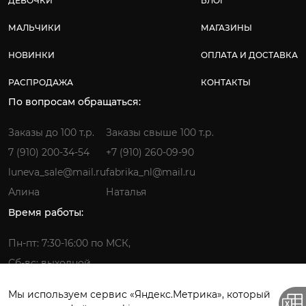
ДЕВОЧКИ
БЛОГ
МАЛЬЧИКИ
МАГАЗИНЫ
НОВИНКИ
ОПЛАТА И ДОСТАВКА
РАСПРОДАЖА
КОНТАКТЫ
По вопросам обращаться:
Заказы до 100 т.р.
Заказы свыше 100 т.р.
7 (910) 200-34-54
+7 (910) 260-09-90
luneva_sale@mail.ru
fabrika_nl@mail.ru
Алина
Наталья
Время работы:
Пн-пт: 7:30-16:00 по МСК,
Сб-вс: выходной
Мы используем сервис «Яндекс.Метрика», который