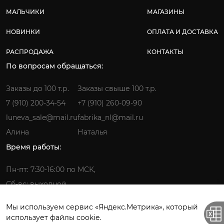
МАЛЬЧИКИ
МАГАЗИНЫ
НОВИНКИ
ОПЛАТА И ДОСТАВКА
РАСПРОДАЖА
КОНТАКТЫ
По вопросам обращаться:
Заказы до 100 т.р.
Заказы свыше 100 т.р.
7 (910) 200-34-54
+7 (910) 260-09-90
luneva_sale@mail.ru
fabrika_nl@mail.ru
Алина
Наталья
Время работы:
Пн-пт: 7:30-16:00 по МСК,
Сб-вс: выходной
Мы используем сервис «Яндекс.Метрика», который
использует файлы cookie.
Фабрика детской одежды © 2026.