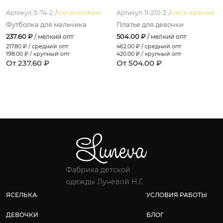
Артикул: 5-74-2. /
Нет в наличии
Артикул: 11-210-3. /
Нет в наличии
Футболка для мальчика
Платье для девочки
237.60 ₽
504.00 ₽
/ мелкий опт
/ мелкий опт
217.80
₽ / средний опт
462.00
₽ / средний опт
198.00
₽ / крупный опт
420.00
₽ / крупный опт
От 237.60 ₽
От 504.00 ₽
Фабрика детской
одежды Лунёвой Н.Г.
ЯСЕЛЬКА
УСЛОВИЯ РАБОТЫ
ДЕВОЧКИ
БЛОГ