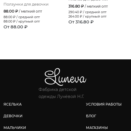
Ползунки для девочки
316.80 ₽
/ мелкий опт
88.00 ₽
/ мелкий опт
290.40
₽ / средний опт
264.00
₽ / крупный опт
88.00
₽ / средний опт
От 316.80 ₽
88.00
₽ / крупный опт
От 88.00 ₽
Фабрика детской
одежды Лунёвой Н.Г.
ЯСЕЛЬКА
УСЛОВИЯ РАБОТЫ
ДЕВОЧКИ
БЛОГ
МАЛЬЧИКИ
МАГАЗИНЫ