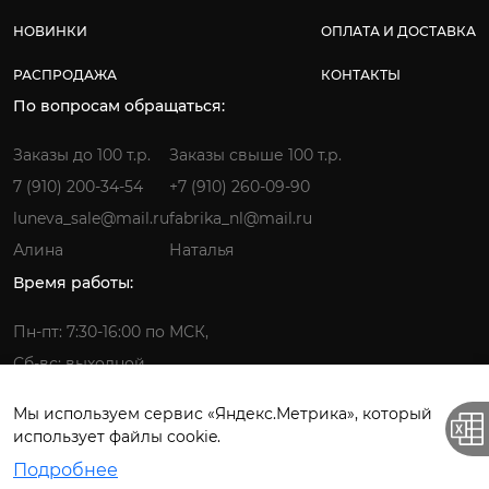
НОВИНКИ
ОПЛАТА И ДОСТАВКА
РАСПРОДАЖА
КОНТАКТЫ
По вопросам обращаться:
Заказы до 100 т.р.
Заказы свыше 100 т.р.
7 (910) 200-34-54
+7 (910) 260-09-90
luneva_sale@mail.ru
fabrika_nl@mail.ru
Алина
Наталья
Время работы:
Пн-пт: 7:30-16:00 по МСК,
Сб-вс: выходной
Мы используем сервис «Яндекс.Метрика», который
использует файлы cookie.
Фабрика детской одежды © 2026.
Подробнее
Все права защищены. ИП Лунёва Наталья Гермагеновна.