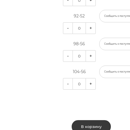
-
+
92-52
Сообщить о поступл
-
+
98-56
Сообщить о поступл
-
+
104-56
Сообщить о поступл
-
+
В корзину