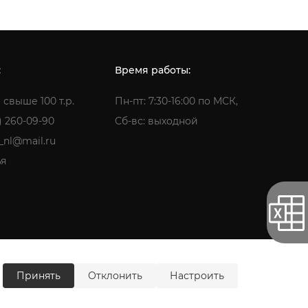
:
Время работы:
 свыше 100 т.р.
Пн-пт: 7:30-16:00 по МСК,
) 260-09-90
Сб-вс: выходной
a_nl@mail.ru
ья
ти
Согласие на обработку персональных данных
Принять
Отклонить
Настроить