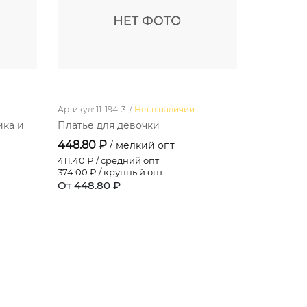
Артикул: 11-194-3. /
Нет в наличии
Артикул: 11-1
йка и
Платье для девочки
Платье д
448.80 ₽
396.00 
/ мелкий опт
411.40
₽ / средний опт
363.00
₽ / 
374.00
₽ / крупный опт
330.00
₽ /
От 448.80 ₽
От 396.0