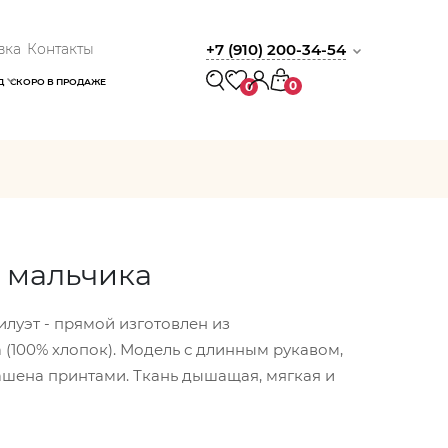
вка
Контакты
+7 (910) 200-34-54
Д
СКОРО В ПРОДАЖЕ
0
0
 мальчика
илуэт - прямой изготовлен из
 (100% хлопок). Модель с длинным рукавом,
ашена принтами. Ткань дышащая, мягкая и