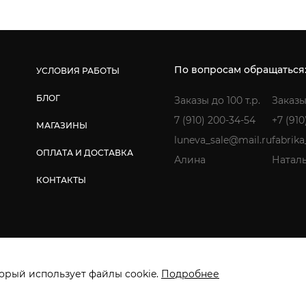
По вопросам обращаться
УСЛОВИЯ РАБОТЫ
БЛОГ
Заказы до 100 т.р.
Заказы
7 (910) 200-34-54
+7 (910
МАГАЗИНЫ
luneva_sale@mail.ru
fabrik
ОПЛАТА И ДОСТАВКА
Алина
Натал
КОНТАКТЫ
ищены. ИП Лунёва Наталья Гермагеновна.
Политика конфиденциальнос
орый использует файлы cookie.
Подробнее
Создание сайта: Инфо-Сити