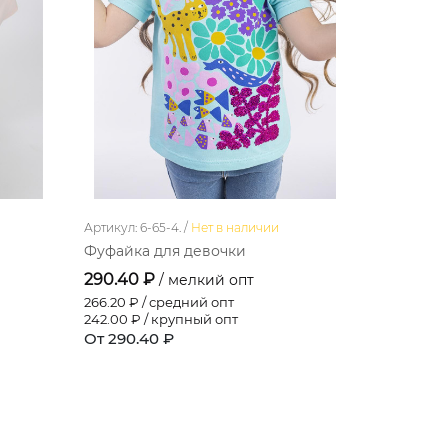
Артикул: 6-65-4. /
Нет в наличии
Артикул: 6-8
Фуфайка для девочки
Фуфайка 
290.40 ₽
290.40 
/ мелкий опт
266.20
₽ / средний опт
266.20
₽ / 
242.00
₽ / крупный опт
242.00
₽ /
От 290.40 ₽
От 290.4