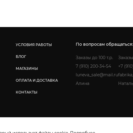
По вопросам обращаться
УСЛОВИЯ РАБОТЫ
БЛОГ
Заказы до 100 т.р.
Заказы
7 (910) 200-34-54
+7 (910
МАГАЗИНЫ
luneva_sale@mail.ru
fabrik
ОПЛАТА И ДОСТАВКА
Алина
Натал
КОНТАКТЫ
ищены. ИП Лунёва Наталья Гермагеновна.
Политика конфиденциальнос
орый использует файлы cookie.
Подробнее