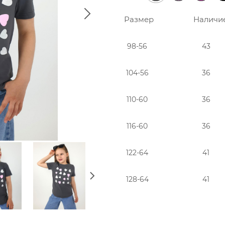
Размер
Наличи
98-56
43
104-56
36
110-60
36
116-60
36
122-64
41
128-64
41