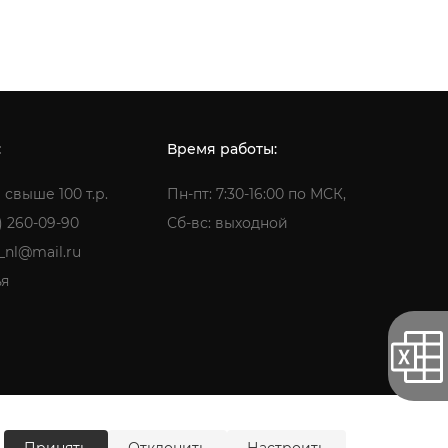
:
Время работы:
 свыше 100 т.р.
Пн-пт: 7:30-16:00 по МСК,
) 260-09-90
Сб-вс: выходной
a_nl@mail.ru
ья
ти
Согласие на обработку персональных данных