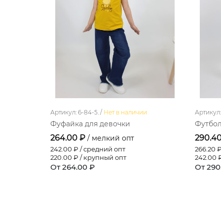
Артикул: 6-84-5. /
Нет в наличии
Артикул: 
Фуфайка для девочки
Футбол
264.00 ₽
290.4
/ мелкий опт
242.00
₽ / средний опт
266.20
₽
220.00
₽ / крупный опт
242.00
₽
От 264.00 ₽
От 290