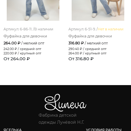
Артикул: 6-86-11. /
В наличии
Артикул: 6-51-9. /
Нет в наличии
Фуфайка для девочки
Фуфайка для девочки
264.00 ₽
316.80 ₽
/ мелкий опт
/ мелкий опт
242.00
₽ / средний опт
290.40
₽ / средний опт
220.00
₽ / крупный опт
264.00
₽ / крупный опт
От 264.00 ₽
От 316.80 ₽
Фабрика детской
одежды Лунёвой Н.Г.
ЯСЕЛЬКА
УСЛОВИЯ РАБОТЫ