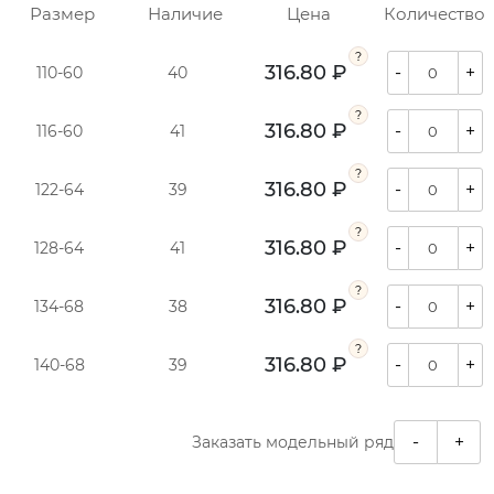
Размер
Наличие
Цена
Количество
316.80 ₽
-
+
110-60
40
316.80 ₽
-
+
116-60
41
316.80 ₽
-
+
122-64
39
316.80 ₽
-
+
128-64
41
316.80 ₽
-
+
134-68
38
316.80 ₽
-
+
140-68
39
-
+
Заказать модельный ряд