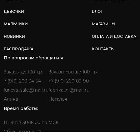
ДЕВОЧКИ
БЛОГ
МАЛЬЧИКИ
МАГАЗИНЫ
НОВИНКИ
ОПЛАТА И ДОСТАВКА
РАСПРОДАЖА
КОНТАКТЫ
По вопросам обращаться:
Заказы до 100 т.р.
Заказы свыше 100 т.р.
7 (910) 200-34-54
+7 (910) 260-09-90
luneva_sale@mail.ru
fabrika_nl@mail.ru
Алина
Наталья
Время работы:
Пн-пт: 7:30-16:00 по МСК,
Сб-вс: выходной