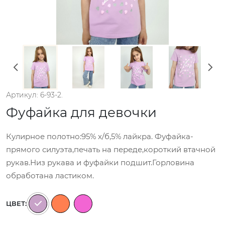
Артикул: 6-93-2.
Фуфайка для девочки
Кулирное полотно:95% х/б,5% лайкра. Фуфайка-
прямого силуэта,печать на переде,короткий втачной
рукав.Низ рукава и фуфайки подшит.Горловина
обработана ластиком.
ЦВЕТ: