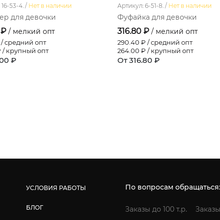
16-53-4. /
Нет в наличии
Артикул: 6-51-8. /
Нет в наличии
р для девочки
Фуфайка для девочки
 ₽
316.80 ₽
/ мелкий опт
/ мелкий опт
/ средний опт
290.40
₽ / средний опт
 / крупный опт
264.00
₽ / крупный опт
.00 ₽
От 316.80 ₽
По вопросам обращаться
УСЛОВИЯ РАБОТЫ
БЛОГ
Заказы до 100 т.р.
Заказы