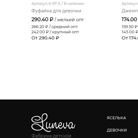
Артикул: 6-97-5. /
В наличии
Артикул: 
Фуфайка для девочки
Джемпе
290.40 ₽
174.00
/ мелкий опт
266.20
₽ / средний опт
159.50
₽ 
242.00
₽ / крупный опт
145.00
₽
От 290.40 ₽
От 174
ЯСЕЛЬКА
ДЕВОЧКИ
Фабрика детской