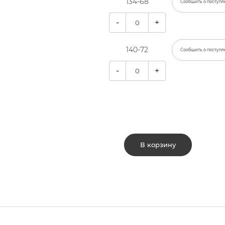
134-68
Сообщить о поступл
-
+
140-72
Сообщить о поступл
-
+
В корзину