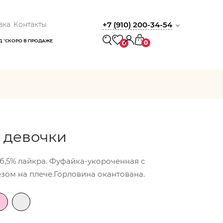
вка
Контакты
+7 (910) 200-34-54
Д
СКОРО В ПРОДАЖЕ
0
0
 девочки
/б,5% лайкра. Фуфайка-укороченная с
зом на плече.Горловина окантована.