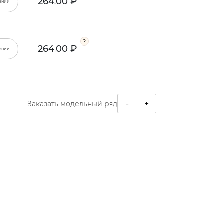
264.00 ₽
ении
264.00 ₽
ении
-
+
Заказать модельный ряд