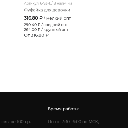
Артикул: 6-93-1. /
В наличии
Артикул: 62-
Фуфайка для девочки
Фуфайка 
316.80 ₽
288.00 
/ мелкий опт
290.40
₽ / средний опт
264.00
₽ /
264.00
₽ / крупный опт
240.00
₽ /
От 316.80 ₽
От 288.0
:
Время работы:
 свыше 100 т.р.
Пн-пт: 7:30-16:00 по МСК,