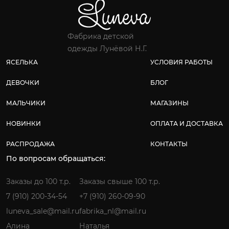
Фабрика детской
одежды Лунёвой Н.Г.
ЯСЕЛЬКА
УСЛОВИЯ РАБОТЫ
ДЕВОЧКИ
БЛОГ
МАЛЬЧИКИ
МАГАЗИНЫ
НОВИНКИ
ОПЛАТА И ДОСТАВКА
РАСПРОДАЖА
КОНТАКТЫ
По вопросам обращаться:
Заказы до 100 т.р.
Заказы свыше 100 т.р.
7 (910) 200-34-54
+7 (910) 260-09-90
luneva_sale@mail.ru
fabrika_nl@mail.ru
Алина
Наталья