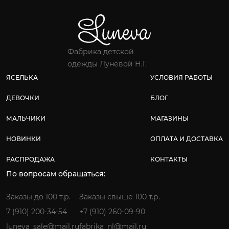
Фабрика детской
одежды Лунёвой Н.Г.
ЯСЕЛЬКА
УСЛОВИЯ РАБОТЫ
ДЕВОЧКИ
БЛОГ
МАЛЬЧИКИ
МАГАЗИНЫ
НОВИНКИ
ОПЛАТА И ДОСТАВКА
РАСПРОДАЖА
КОНТАКТЫ
По вопросам обращаться:
Заказы до 100 т.р.
Заказы свыше 100 т.р.
7 (910) 200-34-54
+7 (910) 260-09-90
luneva_sale@mail.ru
fabrika_nl@mail.ru