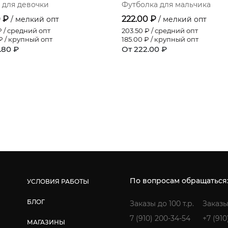
 для девочки
Футболка для мальчика
0 ₽
222.00 ₽
/ мелкий опт
/ мелкий опт
 / средний опт
203.50
₽ / средний опт
 / крупный опт
185.00
₽ / крупный опт
.80 ₽
От 222.00 ₽
По вопросам обращаться
УСЛОВИЯ РАБОТЫ
БЛОГ
Заказы до 100 т.р.
Заказы
7 (910) 200-34-54
+7 (910
МАГАЗИНЫ