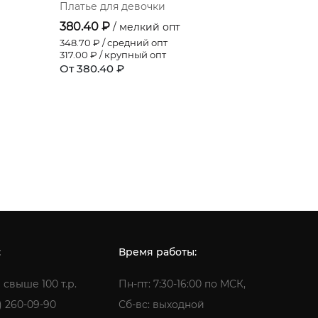
Платье для девочки
Платье д
380.40 ₽
492.00 
/ мелкий опт
348.70
₽ / средний опт
451.00
₽ / 
317.00
₽ / крупный опт
410.00
₽ /
От 380.40 ₽
От 492.0
:
Время работы:
 свыше 100 т.р.
Пн-пт: 7:30-16:00 по МСК,
) 260-09-90
Сб-вс: выходной