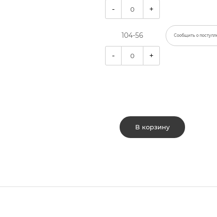
-
+
104-56
Сообщить о поступл
-
+
В корзину