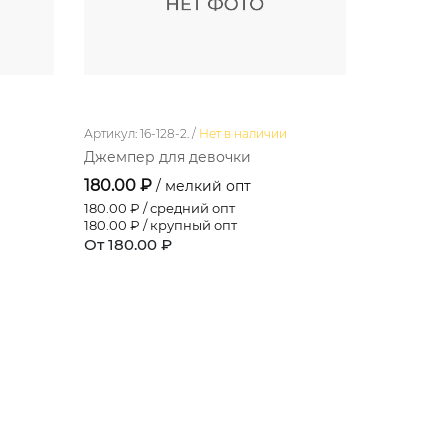
Артикул: 16-128-2. /
Нет в наличии
Артикул: 043
Джемпер для девочки
Полукомб
девочки
180.00 ₽
/ мелкий опт
191.40 ₽
180.00
₽ / средний опт
180.00
₽ / крупный опт
175.50
₽ / 
От 180.00 ₽
159.50
₽ / 
От 191.40