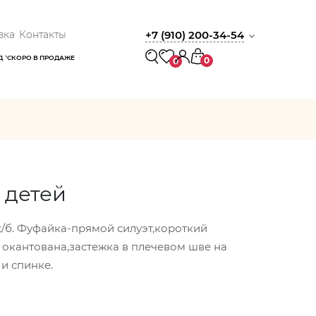
вка
Контакты
+7 (910) 200-34-54
Д
СКОРО В ПРОДАЖЕ
0
0
 детей
х/б. Фуфайка-прямой силуэт,короткий
 окантована,застежка в плечевом шве на
и спинке.