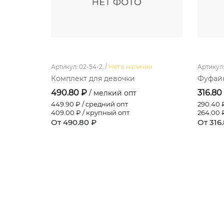
Артикул: 02-54-2. /
Нет в наличии
Артикул: 
Комплект для девочки
Фуфайк
490.80 ₽
316.80
/ мелкий опт
449.90
₽ / средний опт
290.40
₽
409.00
₽ / крупный опт
264.00
₽
От 490.80 ₽
От 316