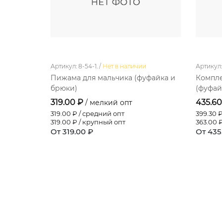
Артикул: 8-54-1. /
Нет в наличии
Артикул: 
Пижама для мальчика (фуфайка и
Компле
брюки)
(фуфай
319.00 ₽
435.6
/ мелкий опт
319.00
₽ / средний опт
399.30
₽
319.00
₽ / крупный опт
363.00
₽
От 319.00 ₽
От 435