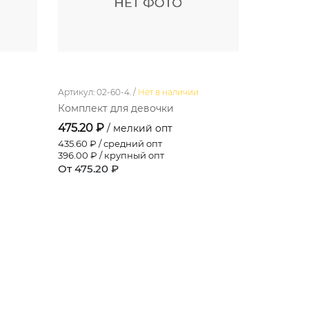
Артикул: 02-60-4. /
Нет в наличии
Артикул: 041
Комплект для девочки
Комбине
475.20 ₽
333.60 ₽
/ мелкий опт
435.60
₽ / средний опт
305.80
₽ / 
396.00
₽ / крупный опт
278.00
₽ /
От 475.20 ₽
От 333.60