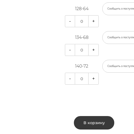
128-64
Сообщить о поступл
-
+
134-68
Сообщить о поступл
-
+
140-72
Сообщить о поступл
-
+
В корзину