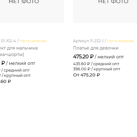
01-102-4. /
Нет в наличии
Артикул: 11-232-1. /
Нет в наличии
кт для мальчика
Платье для девочки
ка+шорты)
475.20 ₽
/ мелкий опт
0 ₽
/ мелкий опт
435.60
₽ / средний опт
396.00
₽ / крупный опт
 / средний опт
От 475.20 ₽
 / крупный опт
.60 ₽