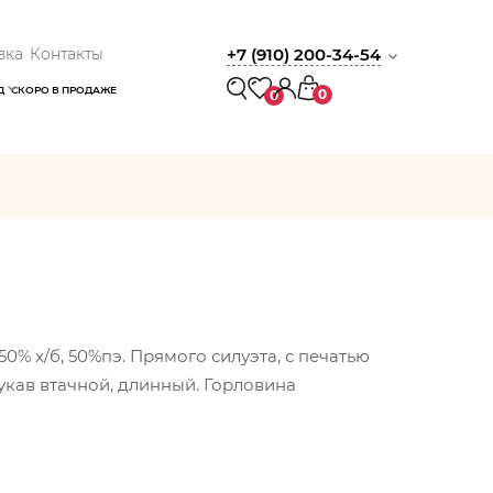
вка
Контакты
+7 (910) 200-34-54
Д
СКОРО В ПРОДАЖЕ
0
0
0% х/б, 50%пэ. Прямого силуэта, с печатью
укав втачной, длинный. Горловина