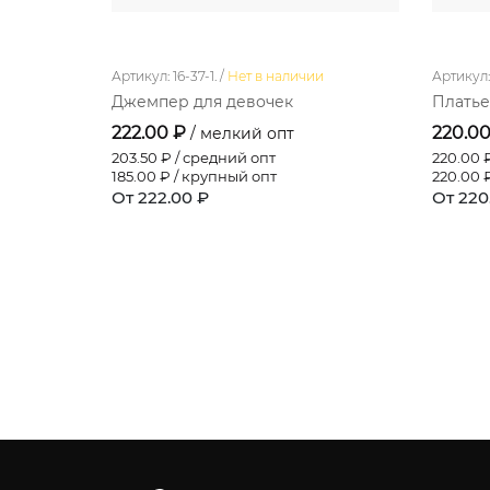
Артикул: 16-37-1. /
Нет в наличии
Артикул: 1
Джемпер для девочек
Платье
222.00 ₽
220.0
/ мелкий опт
203.50
₽ / средний опт
220.00
₽
185.00
₽ / крупный опт
220.00
₽
От 222.00 ₽
От 220