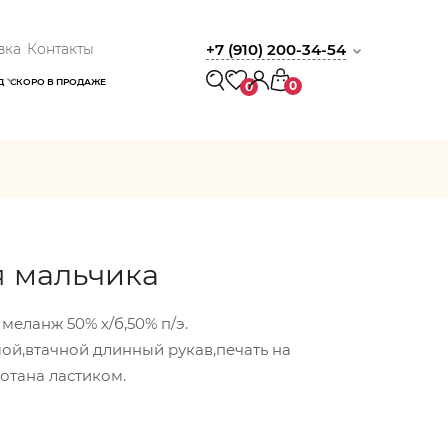
вка
Контакты
+7 (910) 200-34-54
Д
СКОРО В ПРОДАЖЕ
0
0
 мальчика
меланж 50% х/б,50% п/э.
ой,втачной длинный рукав,печать на
отана ластиком.