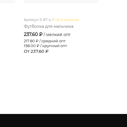
Артикул: 5-87-4. /
Нет в наличии
Артикул: 6-7
Футболка для мальчика
Фуфайка 
237.60 ₽
290.40 
/ мелкий опт
217.80
₽ / средний опт
266.20
₽ / 
198.00
₽ / крупный опт
242.00
₽ /
От 237.60 ₽
От 290.4