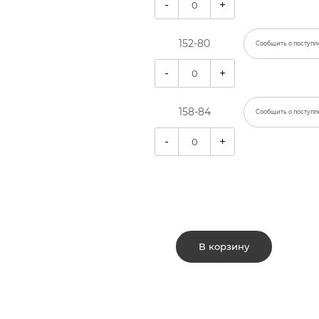
-
+
152-80
Сообщить о поступл
-
+
158-84
Сообщить о поступл
-
+
В корзину