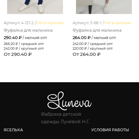
Артикул: 4-121-2. /
Нет в наличии
Артикул: 3-68-1. /
Нет в наличии
Фуфайка для мальчика
Фуфайка для мальчика
290.40 ₽
264.00 ₽
/ мелкий опт
/ мелкий опт
266.20
₽ / средний опт
242.00
₽ / средний опт
242.00
₽ / крупный опт
220.00
₽ / крупный опт
От 290.40 ₽
От 264.00 ₽
Фабрика детской
одежды Лунёвой Н.Г.
ЯСЕЛЬКА
УСЛОВИЯ РАБОТЫ