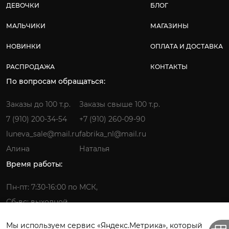
ДЕВОЧКИ
БЛОГ
МАЛЬЧИКИ
МАГАЗИНЫ
НОВИНКИ
ОПЛАТА И ДОСТАВКА
РАСПРОДАЖА
КОНТАКТЫ
По вопросам обращаться:
Заказы до 100 т.р.
Заказы свыше 100 т.р.
7 (910) 200-34-54
+7 (910) 260-09-90
luneva_sale@mail.ru
fabrika_nl@mail.ru
Алина
Наталья
Время работы:
Пн-пт: 7:30-16:00 по МСК,
Сб-вс: выходной
Мы используем сервис «Яндекс.Метрика», который