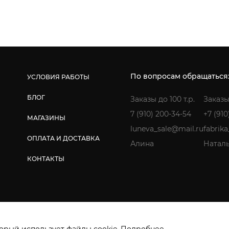
По вопросам обращаться
УСЛОВИЯ РАБОТЫ
БЛОГ
Заказы до 100 т.р.
Заказы
7 (910) 200-34-54
+7 (910
МАГАЗИНЫ
luneva_sale@mail.ru
fabrik
ОПЛАТА И ДОСТАВКА
Алина
Натал
КОНТАКТЫ
ищены. ИП Лунёва Наталья Гермагеновна.
Политика конфиденциальнос
орый использует файлы cookie.
Подробнее