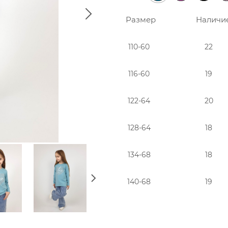
Размер
Наличи
110-60
22
116-60
19
122-64
20
128-64
18
134-68
18
140-68
19