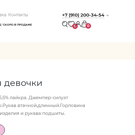
вка
Контакты
+7 (910) 200-34-54
Д
СКОРО В ПРОДАЖЕ
0
0
 девочки
б,5% лайкра. Джемпер-силуэт
ю.Рукав втачной,длинный.Горловина
изделия и рукава подшиты.