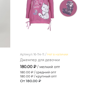
Артикул: 16-114-11. /
Нет в наличии
Артикул: 16-
Джемпер для девочки
Джемпер 
180.00 ₽
290.40 
/ мелкий опт
180.00
₽ / средний опт
266.20
₽ / 
180.00
₽ / крупный опт
242.00
₽ /
От 180.00 ₽
От 290.4