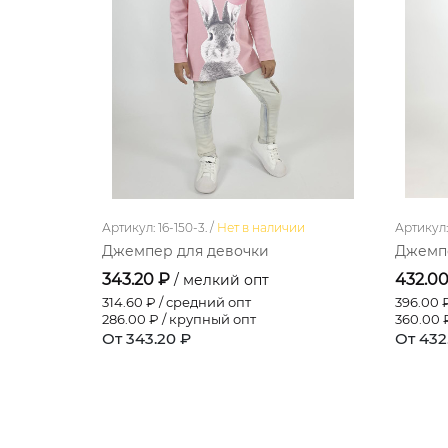
Артикул: 16-150-3. /
Нет в наличии
Артикул: 
Джемпер для девочки
Джемпе
343.20 ₽
432.0
/ мелкий опт
314.60
₽ / средний опт
396.00
₽
286.00
₽ / крупный опт
360.00
₽
От 343.20 ₽
От 432