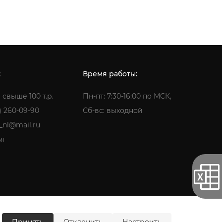
:
Время работы:
 свыше 100 т.р.
Пн-пт: 7:30-16:00 по МСК,
) 260-09-90
Сб-вс: выходной
a_nl@mail.ru
ья
ти
Согласие на обработку персональных данных