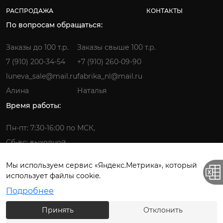
РАСПРОДАЖА
КОНТАКТЫ
По вопросам обращаться:
Заказы до 100 т.р.
Заказы свыше 100 т.р.
7 (910) 200-34-54
+7 (910) 260-09-90
luneva_sale@mail.ru
fabrika_nl@mail.ru
Алина
Наталья
Время работы:
Пн-пт: 7:30-16:00 по МСК,
Сб-вс: выходной
Мы используем сервис «Яндекс.Метрика», который
использует файлы cookie.
Фабрика детской одежды © 2026.
Подробнее
Все права защищены. ИП Лунёва Наталья Гермагеновна.
Принять
Отклонить
Политика конфиденциальности