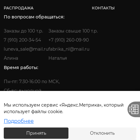
РАСПРОДАЖА
КОНТАКТЫ
По вопросам обращаться:
Заказы до 100 т.р.
Заказы свыше 100 т.р.
7 (910) 200-34-54
+7 (910) 260-09-90
luneva_sale@mail.ru
fabrika_nl@mail.ru
Алина
Наталья
Время работы:
Пн-пт: 7:30-16:00 по МСК,
Сб-вс: выходной
Мы используем сервис «Яндекс.Метрика», который
использует файлы cookie.
Фабрика детской одежды © 2026.
Подробнее
Все права защищены. ИП Лунёва Наталья Гермагеновна.
Принять
Отклонить
Политика конфиденциальности