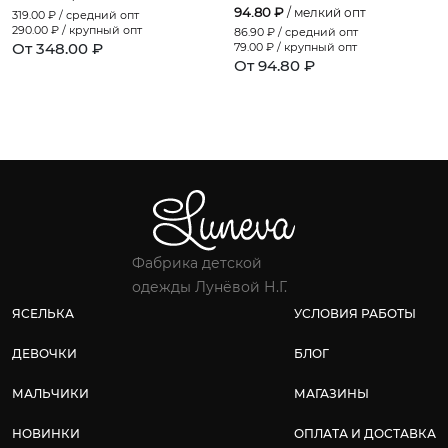
94.80 ₽
/ мелкий опт
319.00
₽ / средний опт
290.00
₽ / крупный опт
86.90
₽ / средний опт
От 348.00 ₽
79.00
₽ / крупный опт
От 94.80 ₽
Фабрика детской
одежды Лунёвой Н.Г.
ЯСЕЛЬКА
УСЛОВИЯ РАБОТЫ
ДЕВОЧКИ
БЛОГ
МАЛЬЧИКИ
МАГАЗИНЫ
НОВИНКИ
ОПЛАТА И ДОСТАВКА