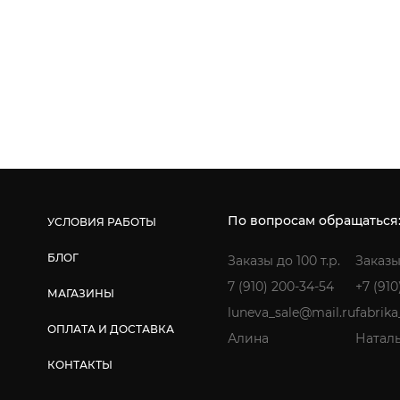
По вопросам обращаться
УСЛОВИЯ РАБОТЫ
БЛОГ
Заказы до 100 т.р.
Заказы
7 (910) 200-34-54
+7 (910
МАГАЗИНЫ
luneva_sale@mail.ru
fabrik
ОПЛАТА И ДОСТАВКА
Алина
Натал
КОНТАКТЫ