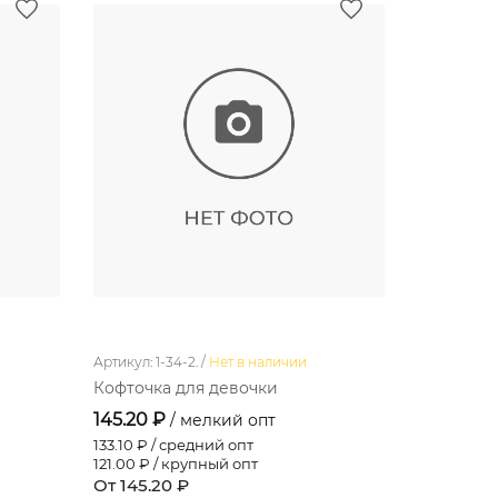
Артикул: 1-34-2. /
Нет в наличии
Артикул: 11-13
Кофточка для девочки
Платье д
145.20 ₽
220.00 
/ мелкий опт
133.10
₽ / средний опт
220.00
₽ /
121.00
₽ / крупный опт
220.00
₽ /
От 145.20 ₽
От 220.0