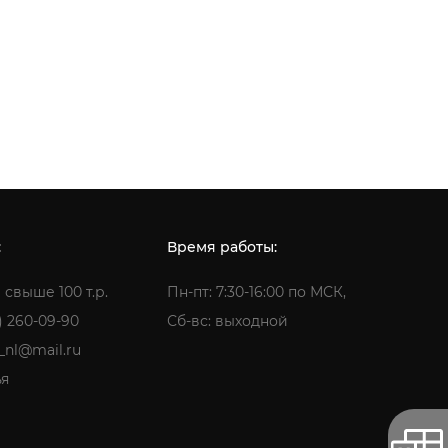
:
Время работы:
 свыше 100 т.р.
Пн-пт: 7:30-16:00 по МСК,
) 260-09-90
Сб-вс: выходной
a_nl@mail.ru
ья