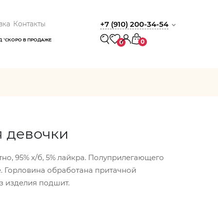
вка
Контакты
+7 (910) 200-34-54
Д
СКОРО В ПРОДАЖЕ
0
0
 девочки
но, 95% х/б, 5% лайкра. Полуприлегающего
де. Горловина обработана притачной
из изделия подшит.