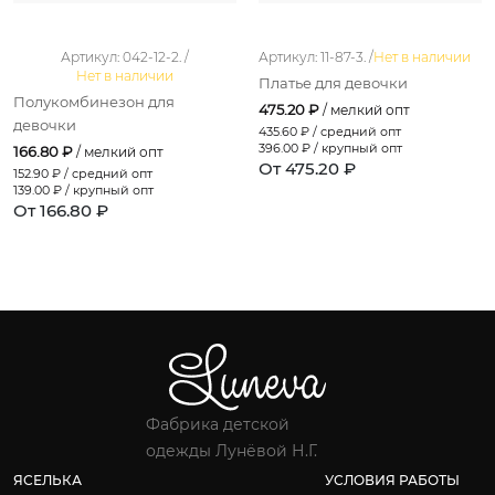
Артикул: 042-12-2. /
Артикул: 11-87-3. /
Нет в наличии
Нет в наличии
Платье для девочки
Полукомбинезон для
475.20 ₽
/ мелкий опт
девочки
435.60
₽ / средний опт
396.00
₽ / крупный опт
166.80 ₽
/ мелкий опт
От 475.20 ₽
152.90
₽ / средний опт
139.00
₽ / крупный опт
От 166.80 ₽
Фабрика детской
одежды Лунёвой Н.Г.
ЯСЕЛЬКА
УСЛОВИЯ РАБОТЫ