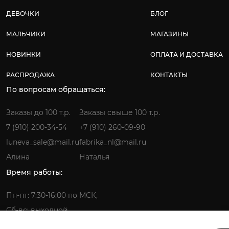
ДЕВОЧКИ
БЛОГ
МАЛЬЧИКИ
МАГАЗИНЫ
НОВИНКИ
ОПЛАТА И ДОСТАВКА
РАСПРОДАЖА
КОНТАКТЫ
По вопросам обращаться:
Заказы до 100 т.р.
Заказы свыше 100 т.р.
7 (910) 200-34-54
+7 (910) 260-09-90
luneva_sale@mail.ru
fabrika_nl@mail.ru
Алина
Наталья
Время работы:
Пн-пт: 7:30-16:00 по МСК,
Сб-вс: выходной