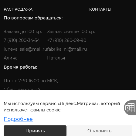
РАСПРОДАЖА
КОНТАКТЫ
По вопросам обращаться:
Заказы до 100 т.р.
Заказы свыше 100 т.р.
7 (910) 200-34-54
+7 (910) 260-09-90
luneva_sale@mail.ru
fabrika_nl@mail.ru
Алина
Наталья
Время работы:
Пн-пт: 7:30-16:00 по МСК,
Сб-вс: выходной
Мы используем сервис «Яндекс.Метрика», который
использует файлы cookie.
Фабрика детской одежды © 2026.
Подробнее
Все права защищены. ИП Лунёва Наталья Гермагеновна.
Принять
Отклонить
Политика конфиденциальности