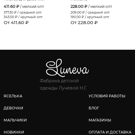
411.60 ₽
228.00 ₽
/ мелкий опт
/ мелкий опт
377.30
₽ / средний опт
209.00
₽ / средний опт
343.00
₽ / крупный опт
190.00
₽ / крупный опт
От 411.60 ₽
От 228.00 ₽
Фабрика детской
одежды Лунёвой Н.Г.
ЯСЕЛЬКА
УСЛОВИЯ РАБОТЫ
ДЕВОЧКИ
БЛОГ
МАЛЬЧИКИ
МАГАЗИНЫ
НОВИНКИ
ОПЛАТА И ДОСТАВКА