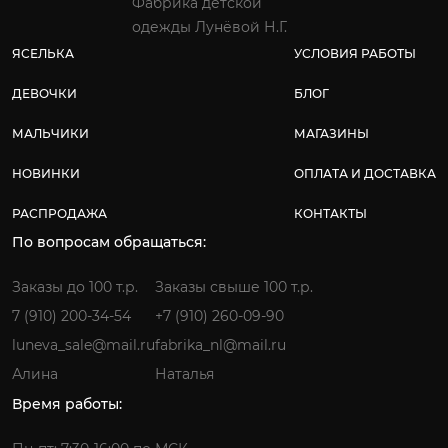
Фабрика детской
одежды Лунёвой Н.Г.
ЯСЕЛЬКА
УСЛОВИЯ РАБОТЫ
ДЕВОЧКИ
БЛОГ
МАЛЬЧИКИ
МАГАЗИНЫ
НОВИНКИ
ОПЛАТА И ДОСТАВКА
РАСПРОДАЖА
КОНТАКТЫ
По вопросам обращаться:
Заказы до 100 т.р.
Заказы свыше 100 т.р.
7 (910) 200-34-54
+7 (910) 260-09-90
luneva_sale@mail.ru
fabrika_nl@mail.ru
Алина
Наталья
Время работы: