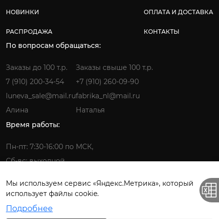
НОВИНКИ
ОПЛАТА И ДОСТАВКА
РАСПРОДАЖА
КОНТАКТЫ
По вопросам обращаться:
Заказы до 100 т.р.
Заказы свыше 100 т.р.
7 (910) 200-34-54
+7 (910) 260-09-90
luneva_sale@mail.ru
fabrika_nl@mail.ru
Алина
Наталья
Время работы:
Пн-пт: 7:30-16:00 по МСК,
Сб-вс: выходной
Мы используем сервис «Яндекс.Метрика», который
использует файлы cookie.
Фабрика детской одежды © 2026.
Подробнее
Все права защищены. ИП Лунёва Наталья Гермагеновна.