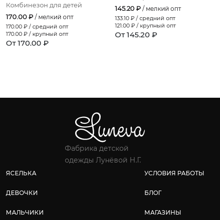
Комбинезон для детей
145.20 ₽
/ мелкий опт
170.00 ₽
/ мелкий опт
133.10
₽ / средний опт
121.00
₽ / крупный опт
170.00
₽ / средний опт
От 145.20 ₽
170.00
₽ / крупный опт
От 170.00 ₽
Фабрика детской
одежды Лунёвой Н.Г.
ЯСЕЛЬКА
УСЛОВИЯ РАБОТЫ
ДЕВОЧКИ
БЛОГ
МАЛЬЧИКИ
МАГАЗИНЫ