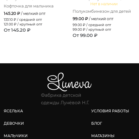
Нет в наличии
Кофточка для мальчика
Полукомбинезон для детей
145.20 ₽
/ мелкий опт
99.00 ₽
/ мелкий опт
133.10
₽ / средний опт
121.00
₽ / крупный опт
99.00
₽ / средний опт
От 145.20 ₽
99.00
₽ / крупный опт
От 99.00 ₽
Фабрика детской
одежды Лунёвой Н.Г.
ЯСЕЛЬКА
УСЛОВИЯ РАБОТЫ
ДЕВОЧКИ
БЛОГ
МАЛЬЧИКИ
МАГАЗИНЫ