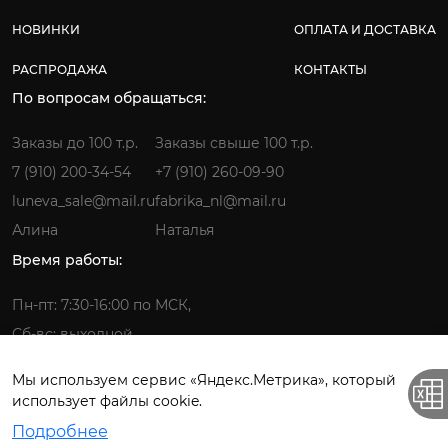
НОВИНКИ
ОПЛАТА И ДОСТАВКА
РАСПРОДАЖА
КОНТАКТЫ
По вопросам обращаться:
Заказы до 100 т.р.
Заказы свыше 100 т.р.
7 (910) 200-34-54
+7 (910) 260-09-90
luneva_sale@mail.ru
fabrika_nl@mail.ru
Алина
Наталья
Время работы:
Пн-пт: 7:30-16:00 по МСК,
Сб-вс: выходной
Мы используем сервис «Яндекс.Метрика», который
использует файлы cookie.
Фабрика детской одежды © 2026.
Подробнее
Все права защищены. ИП Лунёва Наталья Гермагеновна.