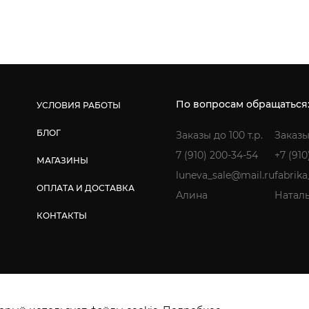
По вопросам обращаться
УСЛОВИЯ РАБОТЫ
БЛОГ
Заказы до 100 т.р.
Заказы
7 (910) 200-34-54
+7 (910
МАГАЗИНЫ
luneva_sale@mail.ru
fabrik
ОПЛАТА И ДОСТАВКА
Алина
Натал
КОНТАКТЫ
ищены. ИП Лунёва Наталья Гермагеновна.
Политика конфиденциальнос