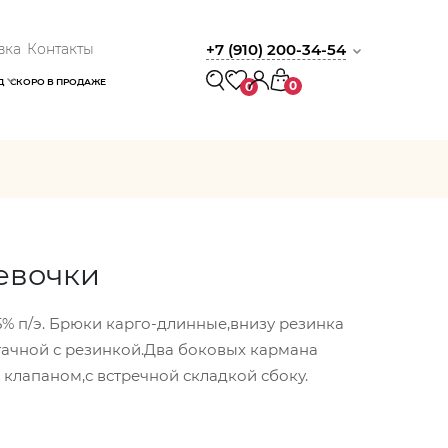
вка
Контакты
+7 (910) 200-34-54
Д
СКОРО В ПРОДАЖЕ
0
0
евочки
25% п/э. Брюки карго-длинные,внизу резинка
тачной с резинкой.Два боковых кармана
 клапаном,с встречной складкой сбоку.