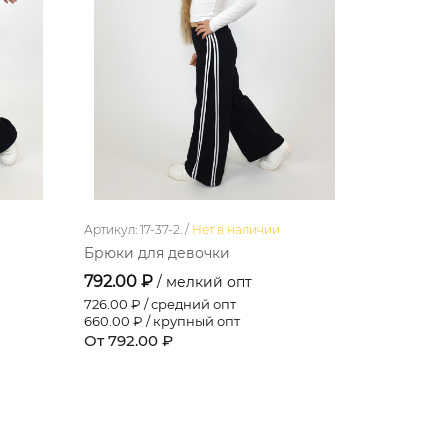
Артикул: 17-37-2. /
Нет в наличии
Артикул: 17-4
Брюки для девочки
Брюки дл
792.00 ₽
624.00 
/ мелкий опт
726.00
₽ / средний опт
572.00
₽ / 
660.00
₽ / крупный опт
520.00
₽ /
От 792.00 ₽
От 624.0