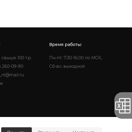
:
Время работы:
 свыше 100 т.р.
Пн-пт: 7:30-16:00 по МСК,
) 260-09-90
Сб-вс: выходной
a_nl@mail.ru
ья
ти
Согласие на обработку персональных данных