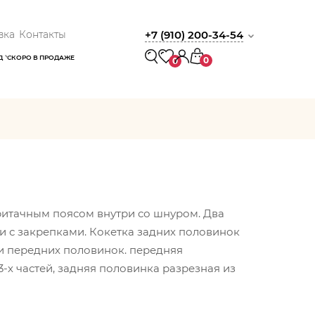
вка
Контакты
+7 (910) 200-34-54
Д
СКОРО В ПРОДАЖЕ
0
0
ритачным поясом внутри со шнуром. Два
 с закрепками. Кокетка задних половинок
и передних половинок. передняя
-х частей, задняя половинка разрезная из