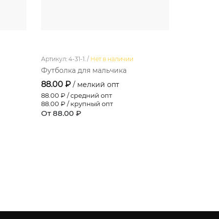
Артикул: 4-31-1. /
Нет в наличии
Артикул: 11-5
Футболка для мальчика
Платье д
88.00 ₽
411.60 ₽
/ мелкий опт
88.00
₽ / средний опт
377.30
₽ / 
88.00
₽ / крупный опт
343.00
₽ /
От 88.00 ₽
От 411.60