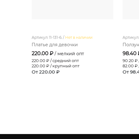
Артикул: 11-131-6. /
Нет в наличии
Артикул: 
Платье для девочки
Ползу
220.00 ₽
98.40
/ мелкий опт
220.00
₽ / средний опт
90.20
₽ 
220.00
₽ / крупный опт
82.00
₽ 
От 220.00 ₽
От 98.